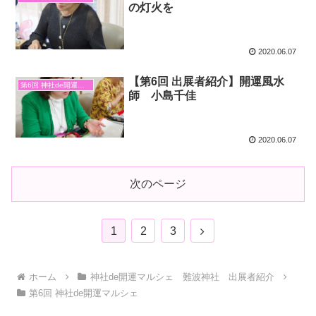
の灯火を
2020.06.07
【第6回 出展者紹介】開運風水
第6回 神社de開運マルシェ
師 小島千佳
2020.06.07
次のページ
1
2
3
ホーム
神社de開運マルシェ 難波神社 出展者紹介
第6回 神社de開運マルシェ