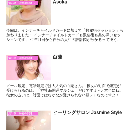
Asoka
第11回 神社de開運マルシェ
今回は、インナーチャイルドカードに加えて「数秘術セッション」も
加わりました！ インナーチャイルドカードも数秘術も奥の深いセッ
ションです。 生年月日から自分の人生の設計図が分かるって凄くな
いですか？ なかなか自分の事って分からなかったりします...
白蘭
第11回 神社de開運マルシェ
メール鑑定、電話鑑定では大人気の白蘭さん。 彼女の対面で鑑定が
受けられるのは、「神社de開運マルシェ」だけですよ～♪ 本当にね。
彼女の占いは、対面ではなかなか受けられない超レアなのですよ！
この機会に、ぜひぜひ受けてみて下さいね！ 彼女の...
ヒーリングサロン Jasmine Style
第11回 神社de開運マルシェ