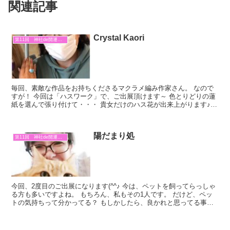
関連記事
Crystal Kaori
第11回 神社de開運マルシェ
毎回、素敵な作品をお持ちくださるマクラメ編み作家さん。 なので
すが！ 今回は「ハスワーク」で、ご出展頂けます～ 色とりどりの蓮
紙を選んで張り付けて・・・ 貴女だけのハス花が出来上がります♪
色々なイベントで大人気だった「ハスワーク」 ぜひ、...
陽だまり処
第11回 神社de開運マルシェ
今回、2度目のご出展になります(^^♪ 今は、ペットを飼ってらっしゃ
る方も多いですよね。 もちろん、私もその1人です。 だけど、ペッ
トの気持ちって分かってる？ もしかしたら、良かれと思ってる事が
嫌な事だったり。 もっと○○してほしいと、本当...