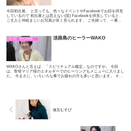
今回初出展。 と言っても、色々なイベントやFacebookでお顔を拝見
しているので 初出展とは思えない(笑) Facebookを拝見していると、
ご主人と仲睦まじいお写真が良く見られます。 ご夫婦って、一番身
近で一番大事な人間関係なのです。 ...
淡路島のヒーラーWAKO
第11回 神社de開運マルシェ
WAKOさんと言えば、「スピリチュアル鑑定」なのですが。 今回
は、聖母マリア様のエネルギーでのヒーリングもメニューに入りまし
た。 今まさに、いろいろな事でお疲れの方も多いと思います。 その
ような貴女に。 優しく包み込んでくれる聖母マリア様の...
魂言むすび