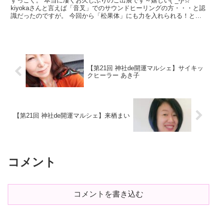
すっごく。 本当に凄くお久しぶりのご出展です～嬉しい(^_-)-☆
kiyokaさんと言えば「音叉」でのサウンドヒーリングの方・・・と認
識だったのですが。 今回から「松果体」にも力を入れられる！との
事で。 1番の推しは「松果体活性化デトック...
【第21回 神社de開運マルシェ】サイキッ
クヒーラー あき子
【第21回 神社de開運マルシェ】来栖まい
コメント
コメントを書き込む