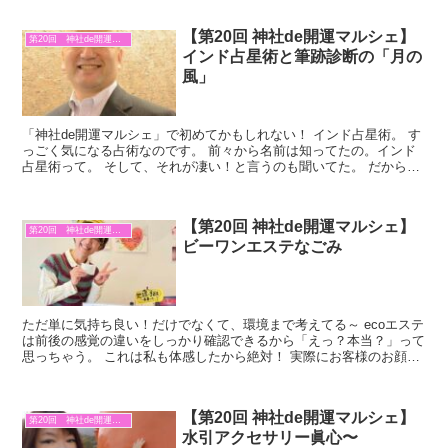
【第20回 神社de開運マルシェ】
第20回 神社de開運マルシェ
インド占星術と筆跡診断の「月の
風」
「神社de開運マルシェ」で初めてかもしれない！ インド占星術。 す
っごく気になる占術なのです。 前々から名前は知ってたの。インド
占星術って。 そして、それが凄い！と言うのも聞いてた。 だからこ
そ、出展して頂けたのがとても嬉しいのです。 イン...
【第20回 神社de開運マルシェ】
第20回 神社de開運マルシェ
ビーワンエステなごみ
ただ単に気持ち良い！だけでなくて、環境まで考えてる～ ecoエステ
は前後の感覚の違いをしっかり確認できるから「えっ？本当？」って
思っちゃう。 これは私も体感したから絶対！ 実際にお客様のお顔が
「気持ち良～い」になってるから。 つい、私も！っ...
【第20回 神社de開運マルシェ】
第20回 神社de開運マルシェ
水引アクセサリー眞心〜