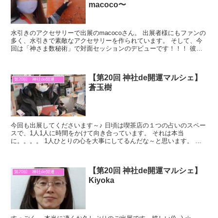
macoco〜
水引きのアクセサリーで出展のmacocoさん。 出展者様にもファンの
多く、水引きで素敵なアクセサリーを作られています。 そして、今
回は「神さま数秘術」で対面セッションのデビューです！！！ 彼女
自身が神社仏閣と、とてもご縁のある方なのです。 ...
【第20回 神社de開運マルシェ】
第20回 神社de開運マルシェ
蒼玉樹
今回も出展してくださいます～♪ 日頃は喫茶店の１つの占いのスペー
スで、1人1人に時間をかけて向き合っています。 それは本当
に。。。。 1人ひとりの心を大事にしてるんだな～と思います。 そ
んな彼女が。 「神社de開運マルシェ」で、喫茶店にはな...
【第20回 神社de開運マルシェ】
第20回 神社de開運マルシェ
Kiyoka