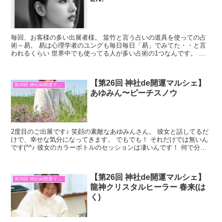
毎回、お客様の多い出展者様。 筮竹と言う占いの道具を使っての占
術～易。 易は心理学者のユングも毎日毎日「易」でみてた・・と言
われるくらい 世界中でも使ってる人が多い占術の1つなんです。 そ
れはなぜか？ 易は世界の流れから個人の流れまで見るこ...
【第26回 神社de開運マルシェ】
第26回 神社de開運マルシェ
あゆみん〜ピーチスノウ
2度目のご出展です♪ 笑顔の素敵なあゆみんさん。 彼女と話してるだ
けで、幸せな気分になってきます。 でもでも！ それだけでは無いん
です(^^♪ 彼女のカラーボトルのセッションは凄いんです！ 何で分か
るの？ その通りなんです！って感じで引き込...
【第26回 神社de開運マルシェ】
第26回 神社de開運マルシェ
龍神クリスタルヒーラー 春来(は
く)