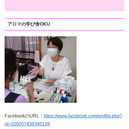
アロマの学び舎OKU
FacebookのURL：
https://www.facebook.com/profile.php?
id=100057438340139