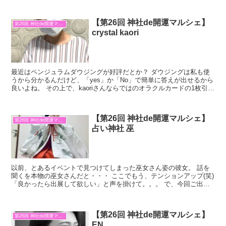
ルと可愛いガネーシャ様。 天然石のガネーシャ様は本当に...
【第26回 神社de開運マルシェ】
第26回 神社de開運マルシェ
crystal kaori
最近はペンジュラムダウジングが好評だとか？ ダウジングは私も使
うから分かるんだけど、「yes」か「No」で簡単に答えが出せるから
良いよね。 その上で、kaoriさんならではのオラクルカードの1枚引き
も付いてくるヨ。 メッチャお得(^_-)-...
【第26回 神社de開運マルシェ】
第26回 神社de開運マルシェ
占い神社 巫
以前、とあるイベントで見つけてしまった巫女さん姿の彼女。 話を
聞くを本物の巫女さんだと・・・ ここでもう、テンションアップ(笑)
「良かったら出展して欲しい」と声を掛けて。。。 で、今回ご出展
頂けることになりました～ 鑑定やご祈祷、祈願石お...
【第26回 神社de開運マルシェ】
第26回 神社de開運マルシェ
EN.