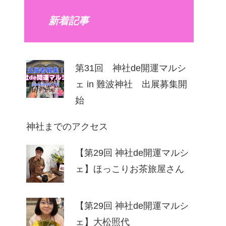
新着記事
第31回 神社de開運マルシ
ェ in 難波神社 出展募集開
始
神社までのアクセス
【第29回 神社de開運マルシ
ェ】ほっこりお茶旅屋さん
【第29回 神社de開運マルシ
ェ】⼤松照代