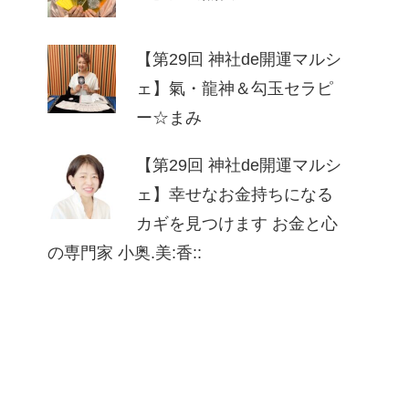
【第29回 神社de開運マルシ
ェ】氣・龍神＆勾玉セラピ
ー☆まみ
【第29回 神社de開運マルシ
ェ】幸せなお⾦持ちになる
カギを⾒つけます お⾦と⼼
の専⾨家 ⼩奥.美:⾹::