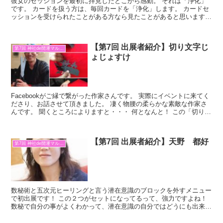
彼女のセッションを最初に拝見したとこから感動。 それは「浄化」
です。 カードを扱う方は、毎回カードを「浄化」します。 カードセ
ッションを受けられたことがある方なら見たことがあると思います。
カードを切る前にコンコンとしてるのを。 これは前の...
【第7回 出展者紹介】切り文字じ
第7回 神社de開運マルシェ
ょじょすけ
Facebookがご縁で繋がった作家さんです。 実際にイベントに来てく
ださり、お話させて頂きました。 凄く物腰の柔らかな素敵な作家さ
んです。 聞くところによりますと・・・ 何となんと！ この「切り文
字」って下書きが無いそうなのです！ You...
【第7回 出展者紹介】天野 都好
第7回 神社de開運マルシェ
数秘術と五次元ヒーリングと言う潜在意識のブロックを外すメニュー
で初出展です！ この２つがセットになってるって、強力ですよね！
数秘で自分の事がよくわかって、潜在意識の自分ではどうにも出来な
い事を外してもらう。 凄いな～ 初めましてなのですが...