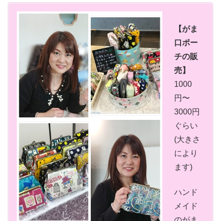
【がま
口ポー
チの販
売】
1000
円〜
3000円
ぐらい
(大きさ
により
ます)
ハンド
メイド
のがま