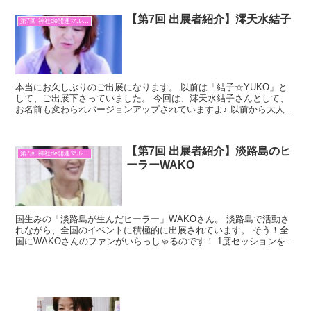
【第7回 出展者紹介】澪天水結子
第7回 神社de開運マルシェ
本当にお久しぶりのご出展になります。 以前は「結子☆YUKO」と
して、ご出展下さっていました。 今回は、澪天水結子さんとして、
お名前も変わられバージョンアップされていますよ♪ 以前から大人気
の「OSHO禅タロット」はもちろん、新しいメニュー...
【第7回 出展者紹介】淡路島のヒ
第7回 神社de開運マルシェ
ーラーWAKO
国生みの「淡路島が生んだヒーラー」WAKOさん。 淡路島で活動さ
れながら、全国のイベントに積極的に出展されています。 そう！全
国にWAKOさんのファンがいらっしゃるのです！ 1度セッションを受
けると分かりますが、 WAKOさんの人柄は、丸ご...