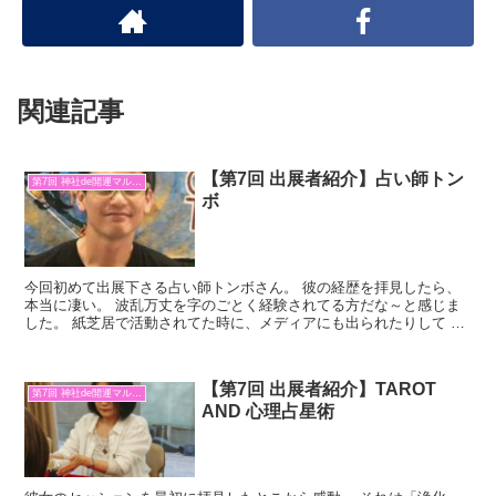
関連記事
【第7回 出展者紹介】占い師トン
第7回 神社de開運マルシェ
ボ
今回初めて出展下さる占い師トンボさん。 彼の経歴を拝見したら、
本当に凄い。 波乱万丈を字のごとく経験されてる方だな～と感じま
した。 紙芝居で活動されてた時に、メディアにも出られたりして お
忙しくて倒れてしまう。 その時に頭打って臨死体験！ ...
【第7回 出展者紹介】TAROT
第7回 神社de開運マルシェ
AND 心理占星術