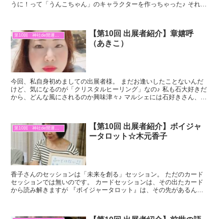
うに！って「うんこちゃん」のキャラクターを作っちゃった♪ それが
商品化したりと、凄い進撃を見せてる占い師なのだ～...
【第10回 出展者紹介】章嬉呼
第10回 神社de開運マルシェ
（あきこ）
今回、私自身初めましての出展者様。 まだお逢いしたことないんだ
けど、気になるのが「クリスタルヒーリング」なの♪ 私も石大好きだ
から、どんな風にされるのか興味津々♪ マルシェには石好きさん、結
構多いから みんな楽しんでくれるんじゃないかな？と...
【第10回 出展者紹介】ボイジャ
第10回 神社de開運マルシェ
ータロット☆木元香子
香子さんのセッションは「未来を創る」セッション。 ただのカード
セッションでは無いのです。 カードセッションは、その出たカード
から読み解きますが 『ボイジャータロット』は、その先があるんで
す。 私もセッションを受けてみて、納得しました！ 今、...