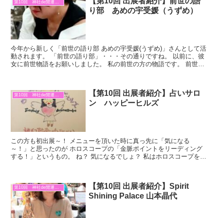
【第10回 出展者紹介】前世の語
第10回 神社de開運マルシェ
り部 あめの宇受媛（うずめ）
今年から新しく「前世の語り部 あめの宇受媛(うずめ)」さんとして活
動されます。 「前世の語り部」・・・その通りですね。 以前に、彼
女に前世物語をお願いしました。 私の前世の方の物語です。 前世の
方の物語なのに、今の私にリンクする所があって。...
【第10回 出展者紹介】占いサロ
第10回 神社de開運マルシェ
ン ハッピーヒルズ
この方も初出展～！ メニューを頂いた時に真っ先に「気になる
～！」と思ったのが ホロスコープの「金脈ポイントをリーディング
する！」というもの。 ね？ 気になるでしょ？ 私はホロスコープを知
らないから、金脈のリーディングも出来るって知らなかった...
【第10回 出展者紹介】Spirit
第10回 神社de開運マルシェ
Shining Palace 山本晶代