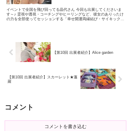
イベントで全国を飛び回ってる晶代さん 今回も出展してくださいま
す～♪ 霊視や透視・コーチングやヒーリングなど、彼女のありったけ
の力を全部使ってセッションする「幸せ開運両縁結び・サイキックセ
ッション」が早くも大人気なのです！ マルシェでは、初...
【第10回 出展者紹介】Alice garden
【第10回 出展者紹介】スカーレット★蓬
羅
コメント
コメントを書き込む