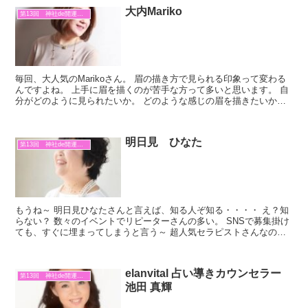
大内Mariko
第13回 神社de開運マルシェ
毎回、大人気のMarikoさん。 眉の描き方で見られる印象って変わる
んですよね。 上手に眉を描くのが苦手な方って多いと思います。 自
分がどのように見られたいか。 どのような感じの眉を描きたいか。
しっかりお話をしながら、貴女に合った眉の描き...
明日見 ひなた
第13回 神社de開運マルシェ
もうね～ 明日見ひなたさんと言えば、知る人ぞ知る・・・・ え？知
らない？ 数々のイベントでリピーターさんの多い。 SNSで募集掛け
ても、すぐに埋まってしまうと言う～ 超人気セラピストさんなので
す！ 知らなかった人は、今回知れてラッキーですよ...
elanvital 占い導きカウンセラー
第13回 神社de開運マルシェ
池田 真輝