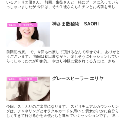
いるアトリエ優さん。 前回、生徒さんと一緒にブースに入っていら
っしゃいましたが 今回は、その生徒さんもキチンとお名前を出して
出展されます。 当日は大人気の「あなたの心模様を描きま...
神さま数秘術 SAORI
第13回 神社de開運マルシェ
前回初出展。 で、今回も出展して頂けるなんて幸せです。 ありがと
うございます。 前回は初出展ながら、楽しそうにセッションしてい
らっしゃったのが印象的。 やはり神様に愛されてる方には、きちん
と楽しい時間を与えて下さるんだな～ あ！これはマルシ...
グレースヒーラー エリヤ
第13回 神社de開運マルシェ
今回、久しぶりのご出展になります。 スピリチュアルカウンセリン
グは、チャネリングとオラクルカードを用いて 貴女がいかに自分ら
しく生きて行けるかを天使たちと進めていくセッションです。 彼女
との出会いは、私がオラクルカードを学んだ時。 偶然にも...