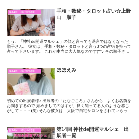
手相・数秘・タロット占い☆上野
第14回 神社de開運マルシェ
山 順子
もう、「神社de開運マルシェ」の顔と言っても過言ではなくなった
順子さん。 彼女は、手相・数秘・タロットと言う3つの占術を持って
占って下さいます。 これが本当に大人気なのです(^^♪ その順子さ
ん。 今回は自分が師事する師匠の学びを共に学んで...
ほほえみ
第14回 神社de開運マルシェ
初めての出展者様♪ 出展者の「たなごころ」さんから、よくお名前を
お聞きするので 始めましてのはずが、良く知ってる人のような感じ
がして・・・(笑) そんな彼女は、大阪で自宅サロンをされていらっし
ゃいます。 フーレセラピー、誕生花セラピー、宿曜...
第14回 神社de開運マルシェ 出
第14回 神社de開運マルシェ
展者一覧