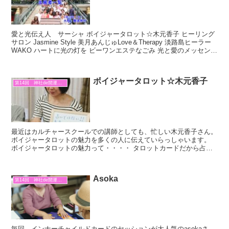
愛と光伝え人 サーシャ ボイジャータロット☆木元香子 ヒーリング
サロン Jasmine Style 美月あんじゅLove＆Therapy 淡路島ヒーラー
WAKO ハートに光の灯を ビーワンエステなごみ 光と愛のメッセンジ
ャー 陽だまり処 N...
ボイジャータロット☆木元香子
第14回 神社de開運マルシェ
最近はカルチャースクールでの講師としても、忙しい木元香子さん。
ボイジャータロットの魅力を多くの人に伝えていらっしゃいます。
ボイジャータロットの魅力って・・・・ タロットカードだから占い
でしょ？ そう思われる方も多いと思います。 でも、違...
Asoka
第14回 神社de開運マルシェ
毎回、インナーチャイルドカードのセッションが大人気のasokaさ