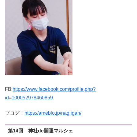
FB:
https://www.facebook.com/profile.php?
id=100052978460859
ブログ：
https://ameblo.jp/nagiigan/
第14回 神社de開運マルシェ