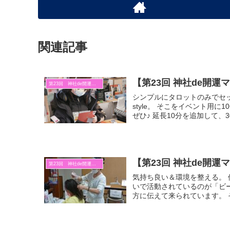
関連記事
【第23回 神社de開
第23回 神社de開運マルシェ
シンプルにタロットのみでセ
style。 そこをイベント用
ぜひ♪ 延長10分を追加して、3
【第23回 神社de開
第23回 神社de開運マルシェ
気持ち良い＆環境を整える。
いで活動されているのが「ビ
方に伝えて来られています。 