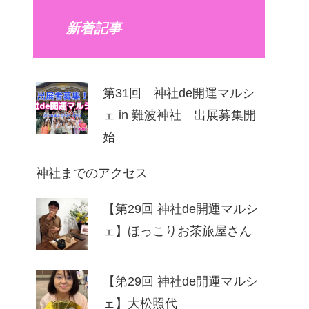
新着記事
第31回 神社de開運マルシ
ェ in 難波神社 出展募集開
始
神社までのアクセス
【第29回 神社de開運マルシ
ェ】ほっこりお茶旅屋さん
【第29回 神社de開運マルシ
ェ】⼤松照代