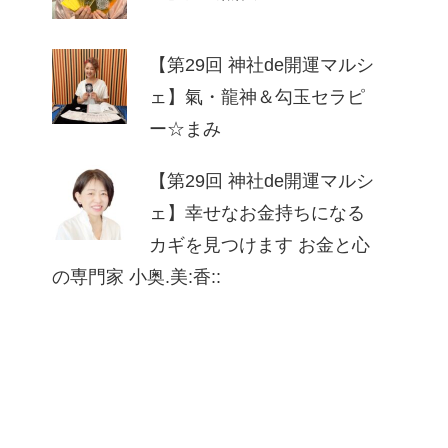
【第29回 神社de開運マルシ
ェ】氣・龍神＆勾玉セラピ
ー☆まみ
【第29回 神社de開運マルシ
ェ】幸せなお⾦持ちになる
カギを⾒つけます お⾦と⼼
の専⾨家 ⼩奥.美:⾹::