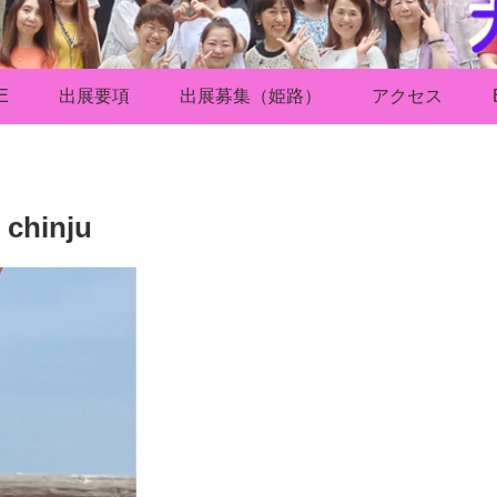
E
出展要項
出展募集（姫路）
アクセス
hinju