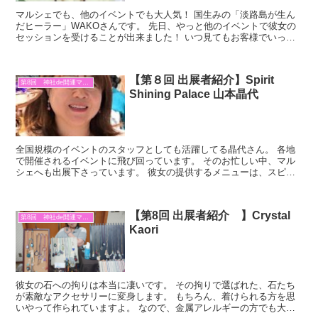
マルシェでも、他のイベントでも大人気！ 国生みの「淡路島が生ん
だヒーラー」WAKOさんです。 先日、やっと他のイベントで彼女の
セッションを受けることが出来ました！ いつ見てもお客様でいっぱ
いの彼女。 やっと念願が叶いました。 セッションでは...
【第８回 出展者紹介】Spirit
第8回 神社de開運マルシェ
Shining Palace 山本晶代
全国規模のイベントのスタッフとしても活躍してる晶代さん。 各地
で開催されるイベントに飛び回っています。 そのお忙しい中、マル
シェへも出展下さっています。 彼女の提供するメニューは、スピリ
チュアルセッションと1つではありますが 内容は、チャネ...
【第8回 出展者紹介 】Crystal
第8回 神社de開運マルシェ
Kaori
彼女の石への拘りは本当に凄いです。 その拘りで選ばれた、石たち
が素敵なアクセサリーに変身します。 もちろん、着けられる方を思
いやって作られていますよ。 なので、金属アレルギーの方でも大丈