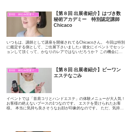
夫な「マクラメ編み」のアクセサリーが多いです。 マクラ...
【第８回 出展者紹介】はづき数
第8回 神社de開運マルシェ
秘術アカデミー 特別認定講師
Chicaco
いつもは、講師として講座を開催されてるChicacoさん。 今回は特別
に鑑定する側として、ご出展下さいました♪ 彼女にイベントでセッシ
ョンして頂くって、かなりのレアではないだろうか？ この機会にぜ
ひ、受けてもらいたい方です。 私自身は、まだ...
【第８回 出展者紹介】ビーワン
第8回 神社de開運マルシェ
エステなごみ
イベントでは「首肩コリとハンドエステ」の体験メニューが大人気！
お客様の絶えないブースの1つなのです。 エステを受けられたお客
様。 本当に気持ち良さそうなお顔が印象的なのです。 ただ、気持ち
良いだけでは無いのですよ(^_-)-☆ 使用前と使...