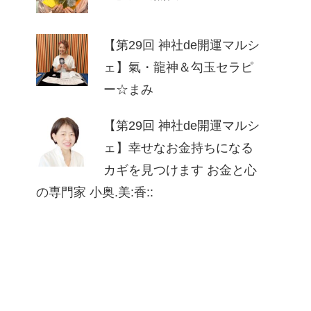
【第29回 神社de開運マルシ
ェ】氣・龍神＆勾玉セラピ
ー☆まみ
【第29回 神社de開運マルシ
ェ】幸せなお⾦持ちになる
カギを⾒つけます お⾦と⼼
の専⾨家 ⼩奥.美:⾹::