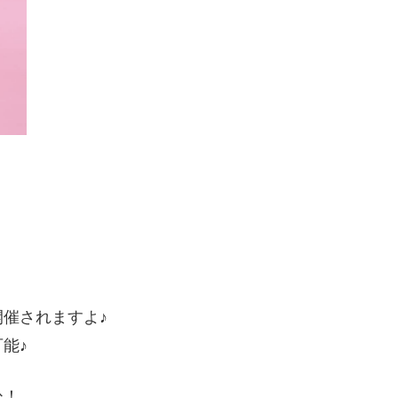
催されますよ♪
能♪
ひ！