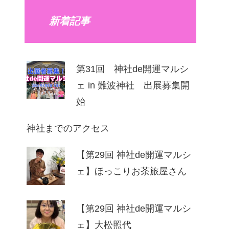
新着記事
第31回 神社de開運マルシ
ェ in 難波神社 出展募集開
始
神社までのアクセス
【第29回 神社de開運マルシ
ェ】ほっこりお茶旅屋さん
【第29回 神社de開運マルシ
ェ】⼤松照代