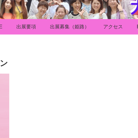
E
出展要項
出展募集（姫路）
アクセス
ロン