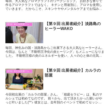
毎回、大人気なアロマクラフトのワークショップ。 お好きな香りで
作るアロマクラフトではなく。 キチンと用途別に、アロマを使用し
ていきます。 だからこそ、スキンケヤやメンタルケアまでお悩みに
合わせて作れるんですよね。 今のこの時期、寒さでお肌が...
【第９回 出展者紹介】淡路島の
第9回 神社de開運マルシェ
ヒーラーWAKO
毎回、神生みの国・淡路島からご出展下さる大人気なヒーラーさん。
今回は、なんと「不動明王浄化の炎ヒーリング」もメニューになりま
した。 不動明王様の炎のエネルギーを使い、人々の心と体の元気に
貢献するそうです。 特に、WAKOさんの炎は「青」で...
【第９回 出展者紹介】カルラの
第9回 神社de開運マルシェ
部屋
今回初出展の「カルラの部屋」さん。 「箱庭セラピー」は、私のマ
ルシェでは初めてなのです。 前々から、出て頂きたかった願いがや
っと叶いました(^^♪ 彼女とは、去年別のイベントで初めてセッショ
ンを受けさせて頂きました。 箱に入った綺麗な砂に、...