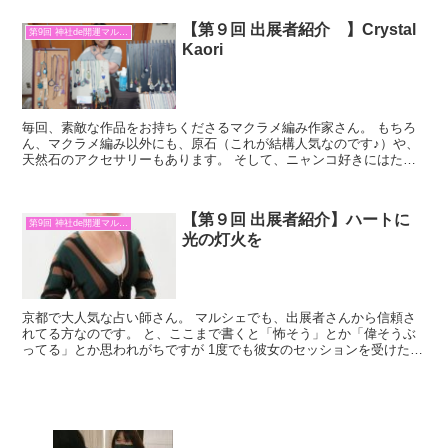
【第９回 出展者紹介 】Crystal
第9回 神社de開運マルシェ
Kaori
毎回、素敵な作品をお持ちくださるマクラメ編み作家さん。 もちろ
ん、マクラメ編み以外にも、原石（これが結構人気なのです♪）や、
天然石のアクセサリーもあります。 そして、ニャンコ好きにはたま
らない！ 猫耳マキマキもあるんですよ～♪ これ、スッゴ...
【第９回 出展者紹介】ハートに
第9回 神社de開運マルシェ
光の灯火を
京都で大人気な占い師さん。 マルシェでも、出展者さんから信頼さ
れてる方なのです。 と、ここまで書くと「怖そう」とか「偉そうぶ
ってる」とか思われがちですが 1度でも彼女のセッションを受けた人
には分かると思いますが。。。 本当に優しく気づかいの...