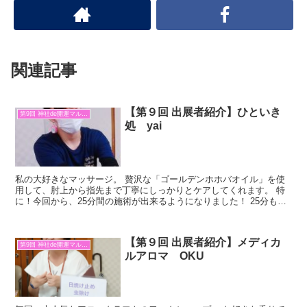
関連記事
【第９回 出展者紹介】ひといき
第9回 神社de開運マルシェ
処 yai
私の大好きなマッサージ。 贅沢な「ゴールデンホホバオイル」を使
用して、肘上から指先まで丁寧にしっかりとケアしてくれます。 特
に！今回から、25分間の施術が出来るようになりました！ 25分も施
術が受けられるって、本当に幸せ～ 終わった後は、体...
【第９回 出展者紹介】メディカ
第9回 神社de開運マルシェ
ルアロマ OKU