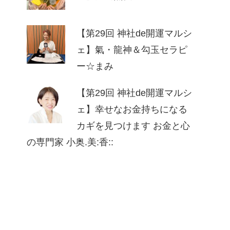
【第29回 神社de開運マルシ
ェ】氣・龍神＆勾玉セラピ
ー☆まみ
【第29回 神社de開運マルシ
ェ】幸せなお⾦持ちになる
カギを⾒つけます お⾦と⼼
の専⾨家 ⼩奥.美:⾹::