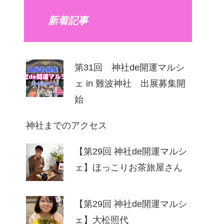
新着記事
第31回 神社de開運マルシ
ェ in 難波神社 出展募集開
始
神社までのアクセス
【第29回 神社de開運マルシ
ェ】ほっこりお茶旅屋さん
【第29回 神社de開運マルシ
ェ】⼤松照代