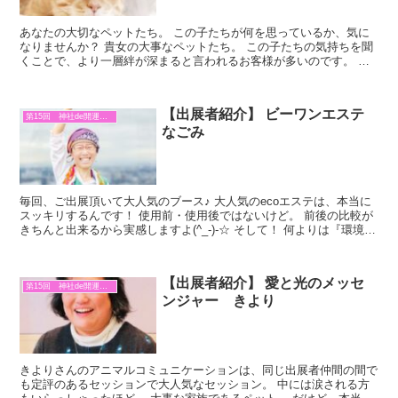
あなたの大切なペットたち。 この子たちが何を思っているか、気に
なりませんか？ 貴女の大事なペットたち。 この子たちの気持ちを聞
くことで、より一層絆が深まると言われるお客様が多いのです。 そ
して、なによりお話ししてる間、ペットちゃんにヒーリン...
【出展者紹介】 ビーワンエステ
第15回 神社de開運マルシェ
なごみ
毎回、ご出展頂いて大人気のブース♪ 大人気のecoエステは、本当に
スッキリするんです！ 使用前・使用後ではないけど。 前後の比較が
きちんと出来るから実感しますよ(^_-)-☆ そして！ 何よりは『環境を
大事に！』の想いを皆様に伝えていらっし...
【出展者紹介】 愛と光のメッセ
第15回 神社de開運マルシェ
ンジャー きより
きよりさんのアニマルコミュニケーションは、同じ出展者仲間の間で
も定評のあるセッションで大人気なセッション。 中には涙される方