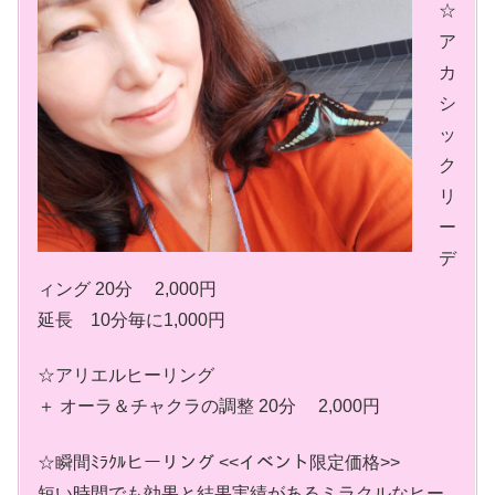
☆
ア
カ
シ
ッ
ク
リ
ー
デ
ィング 20分 2,000円
延長 10分毎に1,000円
☆アリエルヒーリング
＋ オーラ＆チャクラの調整 20分 2,000円
☆瞬間ﾐﾗｸﾙヒーリング <<イベント限定価格>>
短い時間でも効果と結果実績があるミラクルなヒー