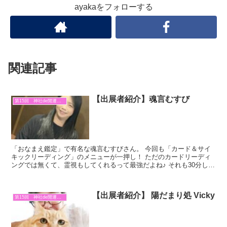
ayakaをフォローする
関連記事
【出展者紹介】魂言むすび
第15回 神社de開運マルシェ
「おなまえ鑑定」で有名な魂言むすびさん。 今回も「カード＆サイ
キックリーディング」のメニューが一押し！ ただのカードリーディ
ングでは無くて、霊視もしてくれるって最強だよね♪ それも30分しっ
かり見てくれる。 これって嬉しいよね。 今の貴女が...
【出展者紹介】 陽だまり処 Vicky
第15回 神社de開運マルシェ