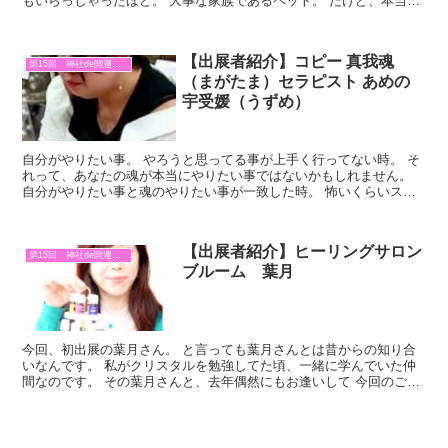
もいらっしゃったほど。 大事な家族であるペット。 だけど、本当の
気持ちって分からないですよね。 良かれと思ってやって...
【出展者紹介】コピー 真我魂
第15回 神社de開運マルシェ
（まがたま）セラピスト あめの
宇受媛（うずめ）
自分がやりたい事。 やろうと思ってる事が上手く行ってない時。 そ
れって、あなたの魂が本当にやりたい事ではないかもしれません。
自分がやりたい事と魂のやりたい事が一致した時。 怖いくらいスム
ーズに事が運ぶのです。 でもそれって、なかなか自分で...
【出展者紹介】ヒーリングサロン
第15回 神社de開運マルシェ
ブルーム 葉月
今回、初出展の葉月さん。 と言っても葉月さんとは昔からの知り合
いなんです。 私がクリスタルを勉強してた頃、一緒に学んでいた仲
間なのです。 その葉月さんと、去年偶然にもお逢いして 今回のご出
展の運びとなりました。 この出会いは本当に嬉しい！ ...