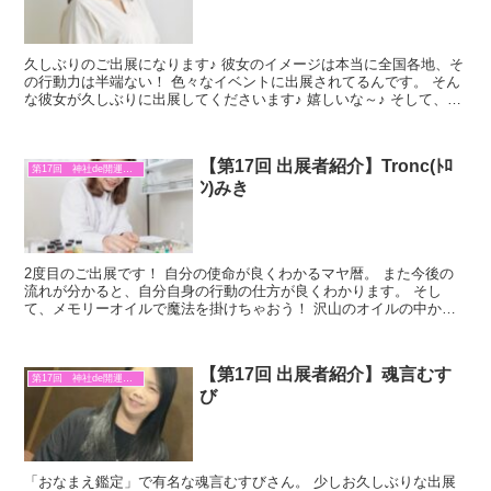
久しぶりのご出展になります♪ 彼女のイメージは本当に全国各地、そ
の行動力は半端ない！ 色々なイベントに出展されてるんです。 そん
な彼女が久しぶりに出展してくださいます♪ 嬉しいな～♪ そして、な
んと素敵なカードのセッションをして下さいますよ...
【第17回 出展者紹介】Tronc(ﾄﾛ
第17回 神社de開運マルシェ
ﾝ)みき
2度目のご出展です！ 自分の使命が良くわかるマヤ暦。 また今後の
流れが分かると、自分自身の行動の仕方が良くわかります。 そし
て、メモリーオイルで魔法を掛けちゃおう！ 沢山のオイルの中か
ら、願い事に沿ったオイルをブレンド。 香りで願いを叶える...
【第17回 出展者紹介】魂言むす
第17回 神社de開運マルシェ
び
「おなまえ鑑定」で有名な魂言むすびさん。 少しお久しぶりな出展