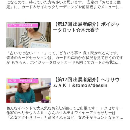
になるので、待っていた方も多いと思います。 安定の「おなまえ鑑
定」に、カード＆サイキックリーディングや前世観までメニューに追
加されていますよ♪ どんどん霊性が高くなっていく魂言む...
【第17回 出展者紹介】ボイジャ
第17回 神社de開運マルシェ
ータロット☆木元香子
「占いではない・・・」って、どういう事？ 良く聞かれるんです。
普通のカードセッションは、カードの絵柄から状況を見て行くのです
が もちろん、ボイジャータロットカードも同じでカードから状況を
見ます。 でも、そこで終らないんです。 そのカードが...
【第17回 出展者紹介】ヘリサウ
第17回 神社de開運マルシェ
ムＡＫＩ＆tomo’s*dessin
色んなイベントで大人気なお2人が揃ってご出展です！ アクセサリー
作家のヘリサウムＡＫＩさんの生み出すワイヤーアクセサリーは
「乙女アクセサリー」と命名されるほど、女の子がキュンとなるアク
セサリー。 見てるだけで、癒されてしまうので。 私もつ...